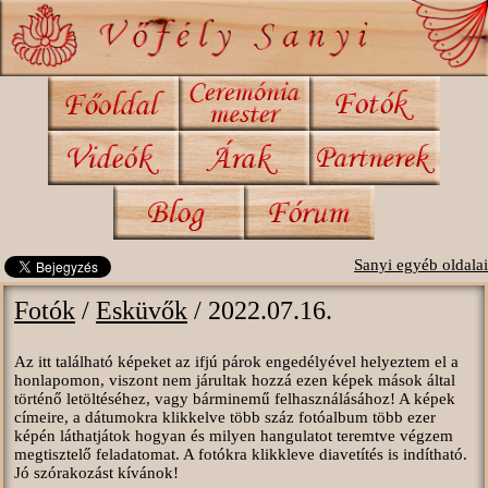
Sanyi egyéb oldalai
Fotók
/
Esküvők
/ 2022.07.16.
Az itt található képeket az ifjú párok engedélyével helyeztem el a
honlapomon, viszont nem járultak hozzá ezen képek mások által
történő letöltéséhez, vagy bárminemű felhasználásához! A képek
címeire, a dátumokra klikkelve több száz fotóalbum több ezer
képén láthatjátok hogyan és milyen hangulatot teremtve végzem
megtisztelő feladatomat. A fotókra klikkleve diavetítés is indítható.
Jó szórakozást kívánok!