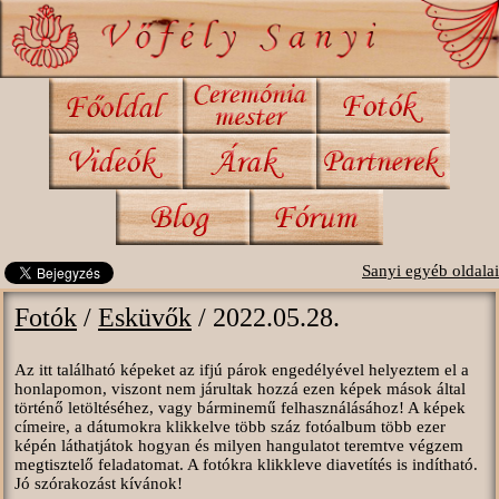
Sanyi egyéb oldalai
Fotók
/
Esküvők
/ 2022.05.28.
Az itt található képeket az ifjú párok engedélyével helyeztem el a
honlapomon, viszont nem járultak hozzá ezen képek mások által
történő letöltéséhez, vagy bárminemű felhasználásához! A képek
címeire, a dátumokra klikkelve több száz fotóalbum több ezer
képén láthatjátok hogyan és milyen hangulatot teremtve végzem
megtisztelő feladatomat. A fotókra klikkleve diavetítés is indítható.
Jó szórakozást kívánok!