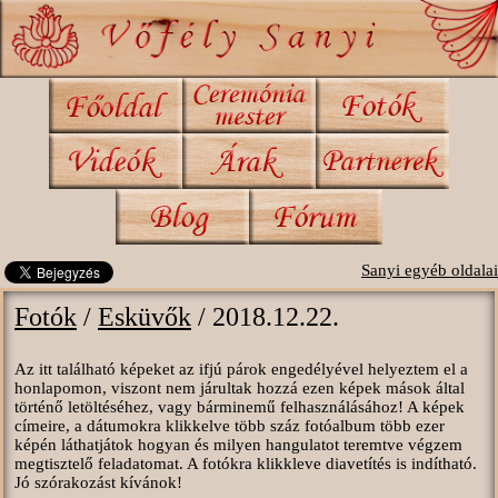
Sanyi egyéb oldalai
Fotók
/
Esküvők
/ 2018.12.22.
Az itt található képeket az ifjú párok engedélyével helyeztem el a
honlapomon, viszont nem járultak hozzá ezen képek mások által
történő letöltéséhez, vagy bárminemű felhasználásához! A képek
címeire, a dátumokra klikkelve több száz fotóalbum több ezer
képén láthatjátok hogyan és milyen hangulatot teremtve végzem
megtisztelő feladatomat. A fotókra klikkleve diavetítés is indítható.
Jó szórakozást kívánok!