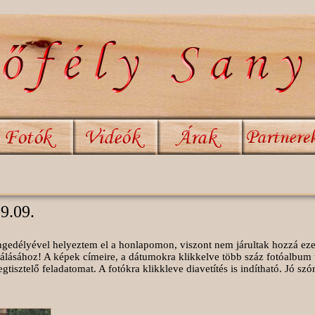
09.09.
 engedélyével helyeztem el a honlapomon, viszont nem járultak hozzá ez
álásához! A képek címeire, a dátumokra klikkelve több száz fotóalbum 
isztelő feladatomat. A fotókra klikkleve diavetítés is indítható. Jó sz