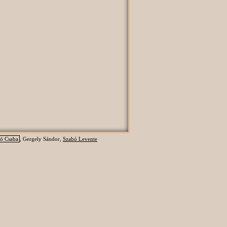
ó Csaba
, Gergely Sándor,
Szabó Levente