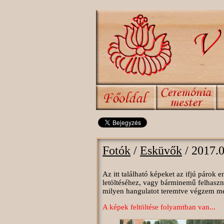
Fotók
/
Esküvők
/ 2017.
Az itt található képeket az ifjú párok
letöltéséhez, vagy bárminemű felhaszn
milyen hangulatot teremtve végzem megt
A képek feltöltése folyamtban van...