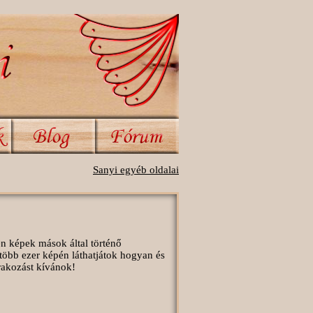
Sanyi egyéb oldalai
en képek mások által történő
több ezer képén láthatjátok hogyan és
órakozást kívánok!