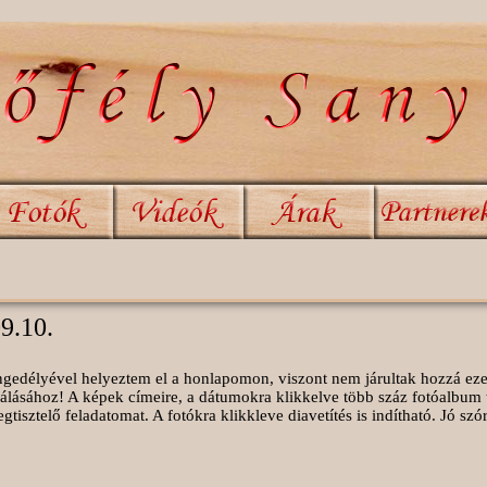
09.10.
 engedélyével helyeztem el a honlapomon, viszont nem járultak hozzá ez
álásához! A képek címeire, a dátumokra klikkelve több száz fotóalbum 
isztelő feladatomat. A fotókra klikkleve diavetítés is indítható. Jó sz