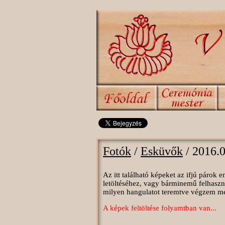
Fotók
/
Esküvők
/ 2016.
Az itt található képeket az ifjú párok
letöltéséhez, vagy bárminemű felhaszn
milyen hangulatot teremtve végzem megt
A képek feltöltése folyamtban van...