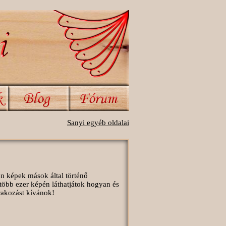
Sanyi egyéb oldalai
en képek mások által történő
több ezer képén láthatjátok hogyan és
órakozást kívánok!