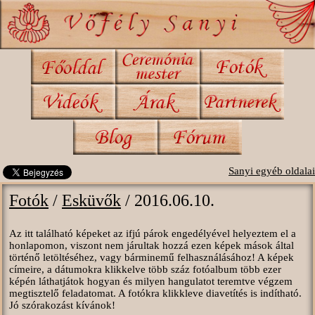
Sanyi egyéb oldalai
Fotók
/
Esküvők
/ 2016.06.10.
Az itt található képeket az ifjú párok engedélyével helyeztem el a
honlapomon, viszont nem járultak hozzá ezen képek mások által
történő letöltéséhez, vagy bárminemű felhasználásához! A képek
címeire, a dátumokra klikkelve több száz fotóalbum több ezer
képén láthatjátok hogyan és milyen hangulatot teremtve végzem
megtisztelő feladatomat. A fotókra klikkleve diavetítés is indítható.
Jó szórakozást kívánok!