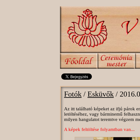
Fotók
/
Esküvők
/ 2016.
Az itt található képeket az ifjú párok
letöltéséhez, vagy bárminemű felhaszn
milyen hangulatot teremtve végzem megt
A képek feltöltése folyamtban van...