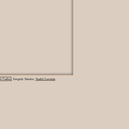
ó Csaba
, Gergely Sándor,
Szabó Levente