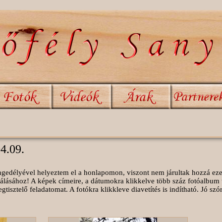
04.09.
 engedélyével helyeztem el a honlapomon, viszont nem járultak hozzá ez
álásához! A képek címeire, a dátumokra klikkelve több száz fotóalbum 
isztelő feladatomat. A fotókra klikkleve diavetítés is indítható. Jó sz