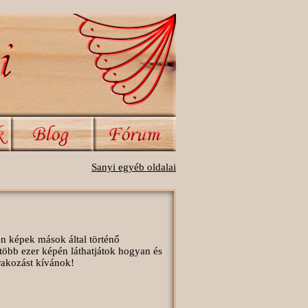
Sanyi egyéb oldalai
en képek mások által történő
több ezer képén láthatjátok hogyan és
órakozást kívánok!