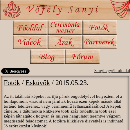
Sanyi egyéb oldalai
Fotók
/
Esküvők
/ 2015.05.23.
Az itt található képeket az ifjú párok engedélyével helyeztem el a
honlapomon, viszont nem járultak hozzá ezen képek mások által
történő letöltéséhez, vagy bárminemű felhasználásához! A képek
címeire, a dátumokra klikkelve több száz fotóalbum több ezer
képén láthatjátok hogyan és milyen hangulatot teremtve végzem
megtisztelő feladatomat. A fotókra klikkleve diavetítés is indítható.
Jó szórakozást kívánok!