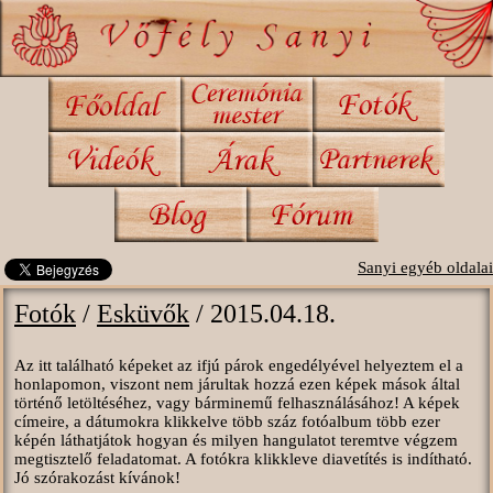
Sanyi egyéb oldalai
Fotók
/
Esküvők
/ 2015.04.18.
Az itt található képeket az ifjú párok engedélyével helyeztem el a
honlapomon, viszont nem járultak hozzá ezen képek mások által
történő letöltéséhez, vagy bárminemű felhasználásához! A képek
címeire, a dátumokra klikkelve több száz fotóalbum több ezer
képén láthatjátok hogyan és milyen hangulatot teremtve végzem
megtisztelő feladatomat. A fotókra klikkleve diavetítés is indítható.
Jó szórakozást kívánok!