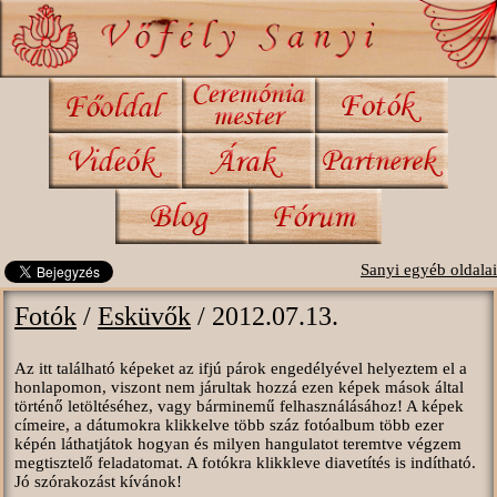
Sanyi egyéb oldalai
Fotók
/
Esküvők
/ 2012.07.13.
Az itt található képeket az ifjú párok engedélyével helyeztem el a
honlapomon, viszont nem járultak hozzá ezen képek mások által
történő letöltéséhez, vagy bárminemű felhasználásához! A képek
címeire, a dátumokra klikkelve több száz fotóalbum több ezer
képén láthatjátok hogyan és milyen hangulatot teremtve végzem
megtisztelő feladatomat. A fotókra klikkleve diavetítés is indítható.
Jó szórakozást kívánok!