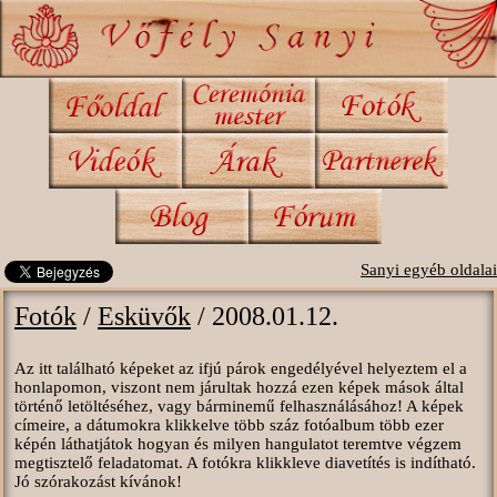
Sanyi egyéb oldalai
Fotók
/
Esküvők
/ 2008.01.12.
Az itt található képeket az ifjú párok engedélyével helyeztem el a
honlapomon, viszont nem járultak hozzá ezen képek mások által
történő letöltéséhez, vagy bárminemű felhasználásához! A képek
címeire, a dátumokra klikkelve több száz fotóalbum több ezer
képén láthatjátok hogyan és milyen hangulatot teremtve végzem
megtisztelő feladatomat. A fotókra klikkleve diavetítés is indítható.
Jó szórakozást kívánok!