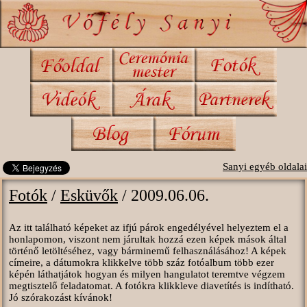
Sanyi egyéb oldalai
Fotók
/
Esküvők
/ 2009.06.06.
Az itt található képeket az ifjú párok engedélyével helyeztem el a
honlapomon, viszont nem járultak hozzá ezen képek mások által
történő letöltéséhez, vagy bárminemű felhasználásához! A képek
címeire, a dátumokra klikkelve több száz fotóalbum több ezer
képén láthatjátok hogyan és milyen hangulatot teremtve végzem
megtisztelő feladatomat. A fotókra klikkleve diavetítés is indítható.
Jó szórakozást kívánok!