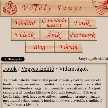
Sanyi egyéb oldalai
Fotók
/
Vegyes ízelítő
/ Vidámságok
Az itt található képeket az ifjú párok engedélyével helyeztem el a
honlapomon, viszont nem járultak hozzá ezen képek mások által
történő letöltéséhez, vagy bárminemű felhasználásához! A képek
címeire, a dátumokra klikkelve több száz fotóalbum több ezer
képén láthatjátok hogyan és milyen hangulatot teremtve végzem
megtisztelő feladatomat. A fotókra klikkleve diavetítés is indítható.
Jó szórakozást kívánok!